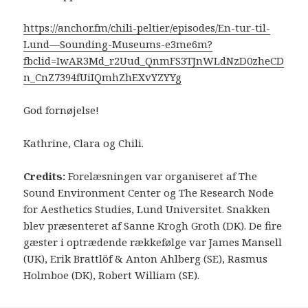
https://anchor.fm/chili-peltier/episodes/En-tur-til-
Lund—Sounding-Museums-e3me6m?
fbclid=IwAR3Md_r2Uud_QnmFS3TJnWLdNzD0zheCD
n_CnZ7394fUiIQmhZhEXvYZYYg
God fornøjelse!
Kathrine, Clara og Chili.
Credits:
Forelæsningen var organiseret af The
Sound Environment Center og The Research Node
for Aesthetics Studies, Lund Universitet. Snakken
blev præsenteret af Sanne Krogh Groth (DK). De fire
gæster i optrædende rækkefølge var James Mansell
(UK), Erik Brattlöf & Anton Ahlberg (SE), Rasmus
Holmboe (DK), Robert William (SE).