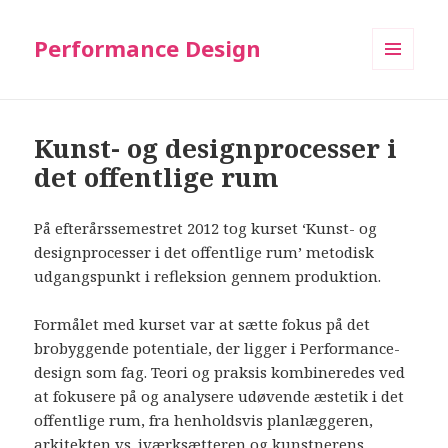
Performance Design
MENU
AND
WIDGETS
Kunst- og designprocesser i
det offentlige rum
På efterårssemestret 2012 tog kurset ‘Kunst- og
designprocesser i det offentlige rum’ metodisk
udgangspunkt i refleksion gennem produktion.
Formålet med kurset var at sætte fokus på det
brobyggende potentiale, der ligger i Performance-
design som fag. Teori og praksis kombineredes ved
at fokusere på og analysere udøvende æstetik i det
offentlige rum, fra henholdsvis planlæggeren,
arkitekten vs. iværksætteren og kunstnerens